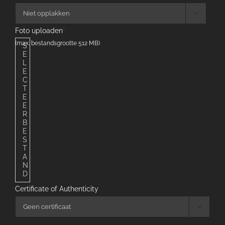

Foto uploaden
*
(max. bestandsgrootte 512 MB)
S
E
L
E
C
T
E
E
R
B
E
S
T
A
N
D
Certificate of Authenticity
