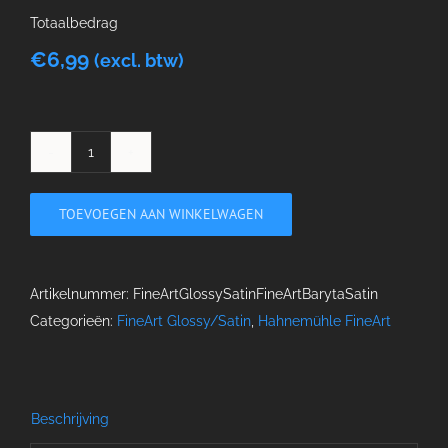
Totaalbedrag
€
6,99
(excl. btw)
FineArt
Baryta
TOEVOEGEN AAN WINKELWAGEN
Satin
aantal
Artikelnummer:
FineArtGlossySatinFineArtBarytaSatin
Categorieën:
FineArt Glossy/Satin
,
Hahnemühle FineArt
Beschrijving