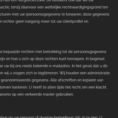
ctie, tenzij daarvoor een wettelijke rechtvaardigingsgrond ten
j facturen met uw (persoons)gegevens te bewaren, deze gegevens
n echter geen toegang meer tot uw cliëntprofiel en
ne bepaalde rechten met betrekking tot de persoonsgegevens
zijn en hoe u zich op deze rechten kunt beroepen. In beginsel
ar uw bij ons reeds bekende e-mailadres. In het geval dat u de
 wij u vragen zich te legitimeren. Wij houden een administratie
 geanonimiseerde gegevens. Alle afschriften en kopieën van
men hanteren. U heeft te allen tijde het recht om een klacht
egevens op een verkeerde manier gebruiken.
ben op uw persoon of daartoe herleidbaar zijn, in te zien. U