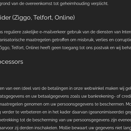
grond van de overeenkomst tot geheimhouding verplicht.
ider (Ziggo, Telfort, Online)
 reguliere zakelijke e-mailverkeer gebruik van de diensten van Intern
anisatorische maatregelen getroffen om misbruik, verlies en corrup
Ziggo, Telfort, Online) heeft geen toegang tot ons postvak en wij beh
ocessors
en van een (deel van) de betalingen in onze webwinkel maken wij geb
atsgegevens en uw betaalgegevens zoals uw bankrekening- of credi
 maatregelen genomen om uw persoonsgegevens te beschermen. Moll
g verder te verbeteren en in het kader daarvan (geanonimiseerde) 
etrekking tot de bescherming van uw persoonsgegevens zijn eveneen
aarvoor zij derden inschakelen. Mollie bewaart uw gegevens niet lang