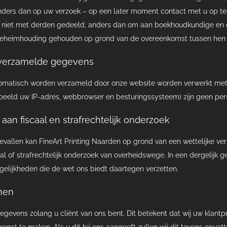
ers dan op uw verzoek – op een later moment contact met u op te 
niet met derden gedeeld, anders dan om aan boekhoudkundige en ove
 geheimhouding gehouden op grond van de overeenkomst tussen hen en
verzamelde gegevens
matisch worden verzameld door onze website worden verwerkt met h
rbeeld uw IP-adres, webbrowser en besturingssysteem) zijn geen pe
an fiscaal en strafrechtelijk onderzoek
vallen kan FineArt Printing Naarden op grond van een wettelijke ve
al of strafrechtelijk onderzoek van overheidswege. In een dergelijk 
elijkheden die de wet ons biedt daartegen verzetten.
nen
gevens zolang u cliënt van ons bent. Dit betekent dat wij uw klantp
enst te maken. Als u dit bij ons aangeeft zullen wij dit tevens opva