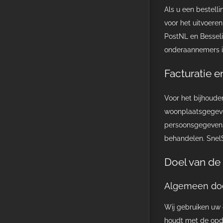
Als u een bestell
voor het uitvoere
PostNL en Besseli
onderaannemers in
Facturatie 
Voor het bijhoude
woonplaatsgegeven
persoonsgegevens
behandelen. SnelS
Doel van de
Algemeen doe
Wij gebruiken uw 
houdt met de opdr