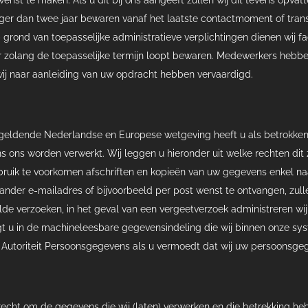
ger dan twee jaar bewaren vanaf het laatste contactmoment of transa
p grond van toepasselijke administratieve verplichtingen dienen wi
or zolang de toepasselijke termijn loopt bewaren. Medewerkers hebbe
j naar aanleiding van uw opdracht hebben vervaardigd.
geldende Nederlandse en Europese wetgeving heeft u als betrokke
s ons worden verwerkt. Wij leggen u hieronder uit welke rechten dit 
bruik te voorkomen afschriften en kopieën van uw gegevens enkel na
nder e-mailadres of bijvoorbeeld per post wenst te ontvangen, zullen
lde verzoeken, in het geval van een vergeetverzoek administreren wij
 u in de machineleesbare gegevensindeling die wij binnen onze syste
de Autoriteit Persoonsgegevens als u vermoedt dat wij uw persoonsg
 recht om de gegevens die wij (laten) verwerken en die betrekking heb