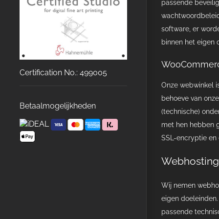
passende beveilig
wachtwoordbeleid
software, er wor
binnen het eigen 
WooCommerce
Certification No.: 499005
Onze webwinkel i
behoeve van onze 
Betaalmogelijkheden
(technische) onde
met hen hebben g
SSL-encryptie en
Webhosting
Wij nemen webhos
eigen doeleinden.
passende technis