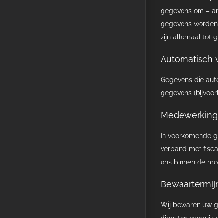
gegevens om – and
gegevens worden 
zijn allemaal tot
Automatisch 
Gegevens die auto
gegevens (bijvoo
Medewerking a
In voorkomende ge
verband met fisca
ons binnen de mog
Bewaartermij
Wij bewaren uw ge
diensten gebruik w