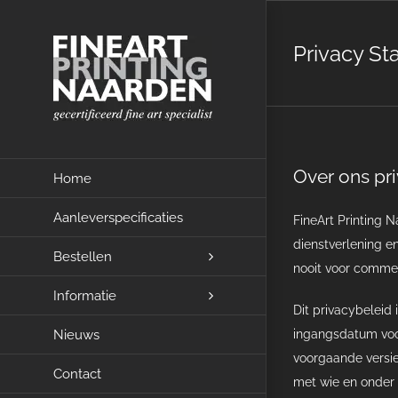
Ga
naar
Privacy S
inhoud
Over ons pr
Home
Aanleverspecificaties
FineArt Printing 
dienstverlening e
Bestellen
nooit voor commer
Informatie
Dit privacybeleid
Nieuws
ingangsdatum voor
voorgaande versie
Contact
met wie en onder