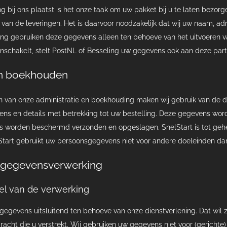
ing bij ons plaatst is het onze taak om uw pakket bij u te laten bez
n van de leveringen. Het is daarvoor noodzakelijk dat wij uw naam,
ng gebruiken deze gegevens alleen ten behoeve van het uitvoeren v
schakelt, stelt PostNL of Besseling uw gegevens ook aan deze partij
en boekhouden
n van onze administratie en boekhouding maken wij gebruik van de d
s en details met betrekking tot uw bestelling. Deze gegevens word
 worden beschermd verzonden en opgeslagen. SnelStart is tot gehei
tart gebruikt uw persoonsgegevens niet voor andere doeleinden da
 gegevensverwerking
l van de verwerking
gegevens uitsluitend ten behoeve van onze dienstverlening. Dat wil z
acht die u verstrekt. Wij gebruiken uw gegevens niet voor (gerichte