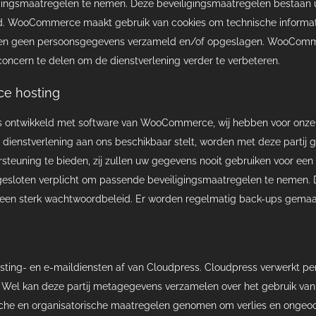
ingsmaatregelen te nemen. Deze beveiligingsmaatregelen bestaan u
. WooCommerce maakt gebruik van cookies om technische informatie
den geen persoonsgegevens verzameld en/of opgeslagen. WooComm
concern te delen om de dienstverlening verder te verbeteren.
 hosting
s ontwikkeld met software van WooCommerce, wij hebben voor onze 
dienstverlening aan ons beschikbaar stelt, worden met deze partij
rsteuning te bieden, zij zullen uw gegevens nooit gebruiken voor een
esloten verplicht om passende beveiligingsmaatregelen te nemen. D
 een sterk wachtwoordbeleid. Er worden regelmatig back-ups gemaak
ting- en e-maildiensten af van Cloudpress. Cloudpress verwerkt p
 Wel kan deze partij metagegevens verzamelen over het gebruik van 
che en organisatorische maatregelen genomen om verlies en ongeo