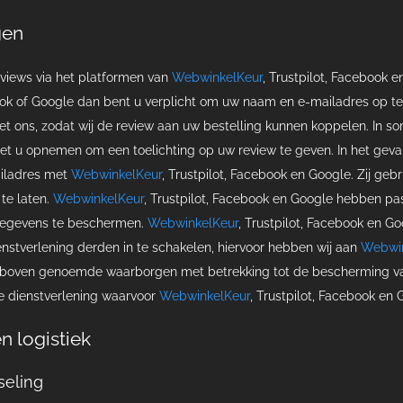
gen
views via het platformen van
WebwinkelKeur
, Trustpilot, Facebook e
ook of Google dan bent u verplicht om uw naam en e-mailadres op t
 ons, zodat wij de review aan uw bestelling kunnen koppelen. In 
t u opnemen om een toelichting op uw review te geven. In het geval 
iladres met
WebwinkelKeur
, Trustpilot, Facebook en Google. Zij ge
te laten.
WebwinkelKeur
, Trustpilot, Facebook en Google hebben p
egevens te beschermen.
WebwinkelKeur
, Trustpilot, Facebook en G
enstverlening derden in te schakelen, hiervoor hebben wij aan
Webwin
erboven genoemde waarborgen met betrekking tot de bescherming v
e dienstverlening waarvoor
WebwinkelKeur
, Trustpilot, Facebook en
n logistiek
seling