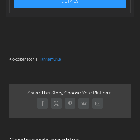
DETAILS
5 oktober 2023
|
Hahnemühle
Share This Story, Choose Your Platform!
Facebook
X
Pinterest
Vk
E-
mail